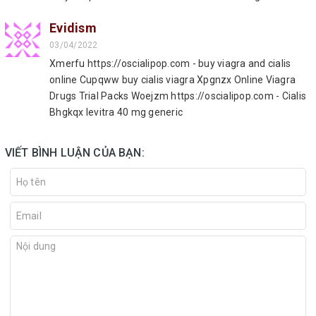
Evidism
03/04/2022
Xmerfu https://oscialipop.com - buy viagra and cialis
online Cupqww buy cialis viagra Xpgnzx Online Viagra
Drugs Trial Packs Woejzm https://oscialipop.com - Cialis
Bhgkqx levitra 40 mg generic
VIẾT BÌNH LUẬN CỦA BẠN: