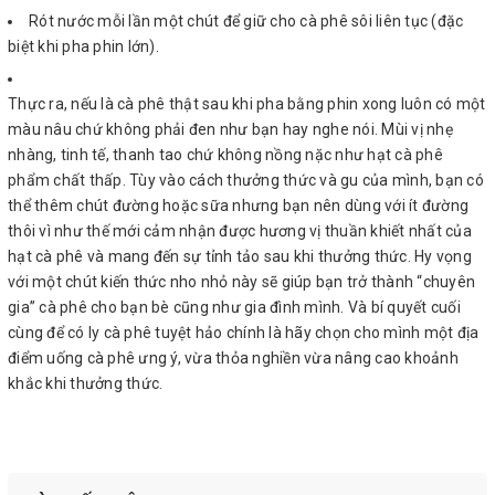
Rót nước mỗi lần một chút để giữ cho cà phê sôi liên tục (đặc
biệt khi pha phin lớn).
Thực ra, nếu là cà phê thật sau khi pha bằng phin xong luôn có một
màu nâu chứ không phải đen như bạn hay nghe nói. Mùi vị nhẹ
nhàng, tinh tế, thanh tao chứ không nồng nặc như hạt cà phê
phẩm chất thấp. Tùy vào cách thưởng thức và gu của mình, bạn có
thể thêm chút đường hoặc sữa nhưng bạn nên dùng với ít đường
thôi vì như thế mới cảm nhận được hương vị thuần khiết nhất của
hạt cà phê và mang đến sự tỉnh tảo sau khi thưởng thức. Hy vọng
với một chút kiến thức nho nhỏ này sẽ giúp bạn trở thành “chuyên
gia” cà phê cho bạn bè cũng như gia đình mình. Và bí quyết cuối
cùng để có ly cà phê tuyệt hảo chính là hãy chọn cho mình một địa
điểm uống cà phê ưng ý, vừa thỏa nghiền vừa nâng cao khoảnh
khắc khi thưởng thức.