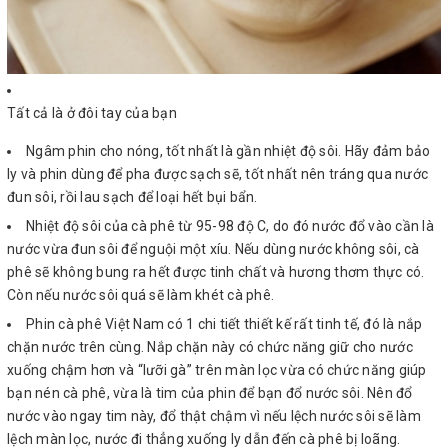
Tất cả là ở đôi tay của bạn
Ngâm phin cho nóng, tốt nhất là gần nhiệt độ sôi. Hãy đảm bảo
ly và phin dùng để pha được sạch sẽ, tốt nhất nên tráng qua nước
đun sôi, rồi lau sạch để loại hết bụi bẩn.
Nhiệt độ sôi của cà phê từ 95-98 độ C, do đó nước đổ vào cần là
nước vừa đun sôi để nguội một xíu. Nếu dùng nước không sôi, cà
phê sẽ không bung ra hết được tinh chất và hương thơm thực có.
Còn nếu nước sôi quá sẽ làm khét cà phê.
Phin cà phê Việt Nam có 1 chi tiết thiết kế rất tinh tế, đó là nắp
chặn nước trên cùng. Nắp chặn này có chức năng giữ cho nước
xuống chậm hơn và “lưỡi gà” trên màn lọc vừa có chức năng giúp
bạn nén cà phê, vừa là tim của phin để bạn đổ nước sôi. Nên đổ
nước vào ngay tim này, đổ thật chậm vì nếu lệch nước sôi sẽ làm
lệch màn lọc, nước đi thẳng xuống ly dẫn đến cà phê bị loãng.