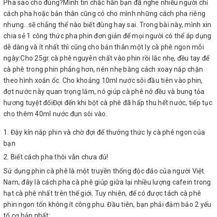
Pha sao cho đúng?Mình tin chắc hẳn bạn đã nghe nhiều người chỉ
cách pha hoặc bản thân cũng có cho mình những cách pha riêng
nhưng…sẽ chẳng thể nào biết đùng hay sai. Trong bài này, mình xin
chia sẻ 1 công thức pha phin đơn giản để mọi người có thể áp dụng
dễ dàng và ít nhất thì cũng cho bản thân một ly cà phê ngon mỗi
ngày:Cho 25gr cà phê nguyên chất vào phin rồi lắc nhẹ, đều tay để
cà phê trong phin phẳng hơn, nén nhẹ bằng cách xoay nắp chặn
theo hình xoắn ốc. Cho khoảng 10ml nước sôi đầu tiên vào phin,
đợt nước này quan trọng lắm, nó giúp cà phê nở đều và bung tỏa
hương tuyệt đốiĐợi đến khi bột cà phê đã hấp thu hết nước, tiếp tục
cho thêm 40ml nước đun sôi vào.
Đậy kín nắp phin và chờ đợi để thưởng thức ly cà phê ngon của
bạn
Biết cách pha thôi vẫn chưa đủ!
Sử dụng phin cà phê là một truyền thống độc đáo của người Việt
Nam, đây là cách pha cà phê giúp giữa lại nhiều lượng cafein trong
hạt cà phê nhất trên thế giới. Tuy nhiên, để có được tách cà phê
phin ngon tốn không ít công phu. Đầu tiên, bạn phải đảm bảo 2 yếu
tố cơ bản nhất: