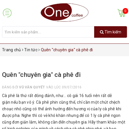
0
Tìm kiếm
Trang chủ
Tin tức
Quên "chuyên gia" cà phê đi
Quên "chuyên gia" cà phê đi
ĐĂNG BỞI
VŨ VĂN QUYẾT
VÀO LÚC 09/07/2016
Cà phê là thứ rất đỏng đảnh, như... cô gái 16 tuổi nên rất dễ
giận nếu bạn vô ý. Cà phê phin cũng thế, chỉ cần một chút chệch
choạc nhỏ cũng có thể ảnh hưởng đến hương vị của ly cà phê khi
được pha. Nghe thì có vẻ khó khăn nhưng để có 1 ly cà phê ngon
cũng đơn giản lắm, không cần đến chuyên gia. Hãy tham khảo một
số kinh nghiệm của mình về cách pha cà phê phin nhé, và bạn